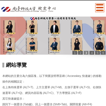
1
2
3
4
5
6
:::
網站導覽
本網站的主要分為六個區塊，以下簡要說明導盲磚 ( Accesskey, 快速鍵 ) 的移動
操作的相關設定：
右上角特殊選單 (ALT+T)、上方主選單 (ALT+M)、左側子選單 (ALT+S)、右側快
速選單 (ALT+Q)、網頁內容區塊 (ALT+C)、下方導覽區 (ALT+F)
其它快速鍵提示：
跳到下一個選項 (Tab鍵)、回上一個選項 (Shift+Tab)、關閉視窗 (Alt+F4)