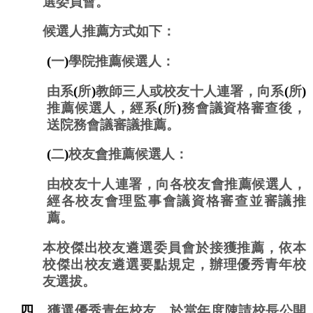
選委員會。
候選人
推薦方式如下：
(
一
)
學院推薦候選人：
由系
(
所
)
教師三人或校友十人連署，向系
(
所
)
推薦候選人，經系
(
所
)
務會議資格審查後，
送院務會議審議推薦。
(
二
)
校友
會
推薦候選人：
由校友十人連署，向各校友會推薦候選人，
經各校友會理監事會議資格審查並審議推
薦。
本校傑出校友遴選委員會於接獲推薦，依本
校傑出校友遴選要點規定，辦理優秀青年校
友選拔。
四、
獲選
優秀青年校友，於當年
度陳請校長公開