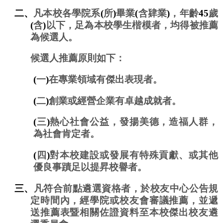
二、
凡本校各學院系
(
所
)
畢業
(
含肄業
)
，年齡
45
歲
(
含
)
以下，足為本校學生楷模者，均得被推薦
為候選人。
候選人推薦原則如下：
(
一
)
在專業領域有傑出表現者。
(
二
)
創業或經營企業有卓越成就者。
(
三
)
熱心社會公益，發揚美德，造福人群，
為社會肯定者。
(
四
)
對本校建設或發展有特殊貢獻、或其他
優良事蹟足以提昇校譽者。
三、
凡符合前點遴選資格者，於校友中心公告規
定時間內，經學院或校友會審議推薦，並遞
送推薦表暨相關佐證資料至本校傑出校友遴