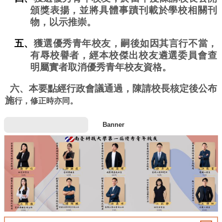
頒獎表揚，並將具體事蹟刊載於學校相關刊
物，以示
推崇
。
五、
獲選優秀青年校友，嗣後如因其言行不當，
有辱校譽者，經本校
傑出校友
遴選委員會
查
明
屬實者取消
優秀青年校友
資格
。
六、本要點經行政會議通過，陳請校長核定後公布
施
行
，修正時亦同。
Banner