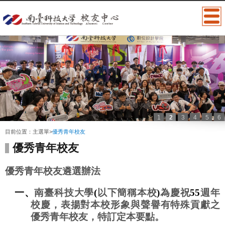
1
2
3
4
5
6
:::
目前位置：
主選單
>
優秀青年校友
優秀青年校友
優秀青年校友遴選辦法
一、
南臺科技大學
(
以下簡稱本校
)
為慶祝
55
週年
校慶，
表揚對本校形象與聲譽有特殊貢獻之
優秀青年校友
，特訂定本要點。