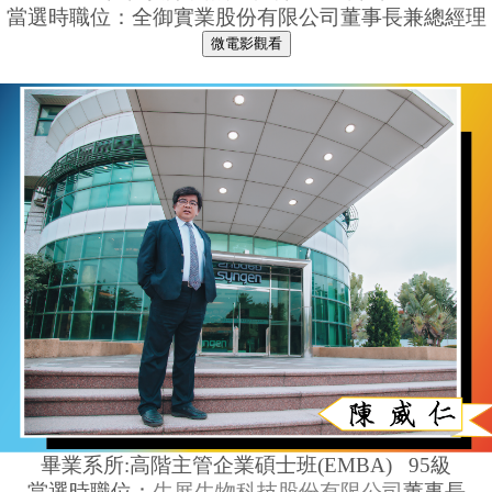
當選時職位：
全御實業股份有限公司董事長兼總經理
畢業系所:高階主管企業碩士班(EMBA) 95級
當選時職位：
生展生物科技
股份有限公司
董事長