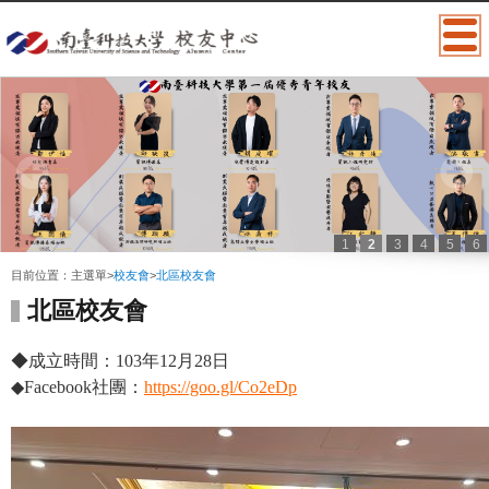
1
2
3
4
5
6
:::
目前位置：
主選單
>
校友會
>
北區校友會
北區校友會
◆成立時間：103年12月28日
◆Facebook社團：
https:
//goo.gl/Co2eDp