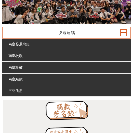
快速連結
南臺發展簡史
南臺校歌
南臺校徽
南臺績效
空間借用