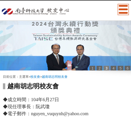
1
2
3
4
5
6
:::
目前位置：
主選單
>
校友會
>
越南胡志明校友會
越南胡志明校友會
◆成立時間：104年6月27日
◆現任理事長：阮武瓊
◆電子郵件：nguyen_vuquynh@yahoo.com