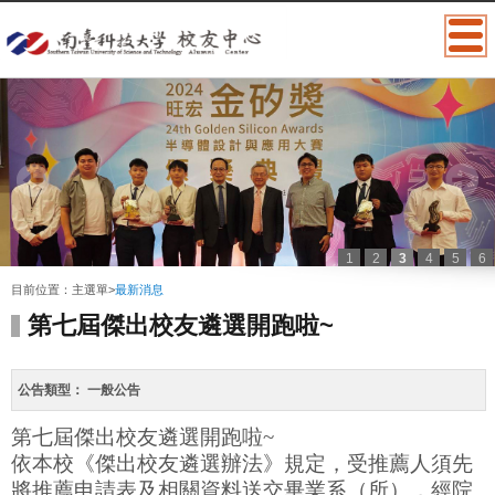
1
2
3
4
5
6
:::
目前位置：
主選單
>
最新消息
第七屆傑出校友遴選開跑啦~
公告類型：
一般公告
第七屆傑出校友遴選開跑啦
~
依本校《傑出校友遴選辦法》規定，受推薦人須先
將推薦申請表及相關資料送交畢業系（所），經院