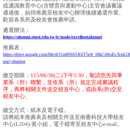
或通識教育中心(含體育與運動中心)
主管會議審議
通過後，始得推薦至校友中心辦理後續遴選作業。
歡迎各系所及校友會推薦申請。
遴選辦法：
https://alumni.stust.edu.tw/tc/node/excellentalumni
推薦表：
https://drive.google.com/file/d/11nlHS65X6T5elf_jIfkCrHoEcXmGI
usp=sharing
繳交期限：
115/06/30(
二
)
下午
5:30，
敬請您先與畢
業系（所）聯繫，並依系（所）規定完成審議程
序，再將相關文件送交校友中心，或由系(所)交至
校友中心。
繳交方式：
紙本及電子檔。
請
將紙本推薦表及相關文件送至南臺科技大學校友
中心(L204)
-
黃小姐，
電子檔寄至校友中心e-mail。