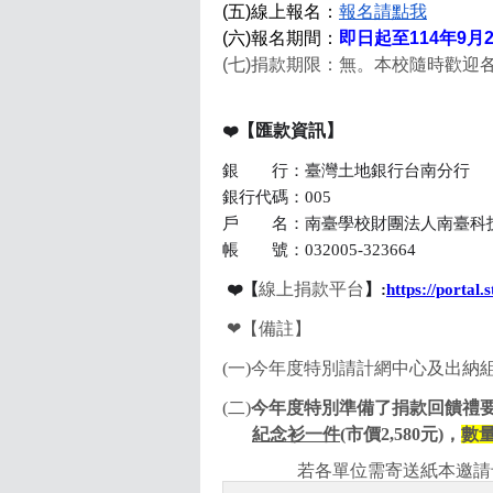
(五)線上報名：
報名請點我
(六)報名期間：
即日起至114年9月2
(七)捐款期限：無。本校隨時歡迎
【匯款資訊】
❤️
銀 行：臺灣土地銀行台南分行
銀行代碼：005
戶 名：南臺學校財團法人南臺科
帳 號：032005-32366
4
線上捐款平台
❤️【
】:
https://portal.
❤
【備註】
(一)
今年度特別請計網中心及出納
(二)
今年度特別準備了捐款回饋禮
紀念衫一件
(
市價
2,580
元
)
，
數
若各單位需寄送紙本邀請