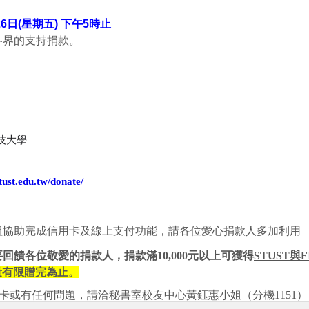
6日(星期五) 下午5時止
各界的支持捐款。
技大學
stust.edu.tw/donate/
組協助完成信用卡及線上支付功能，請各位愛心捐款人多加利用
要回饋各位敬愛的捐款人，
捐款滿
10,000
元以上可獲得
STUST
與
F
量有限贈完為止。
卡或有任何問題，請洽秘書室校友中心黃鈺惠小姐（分機
1151
）