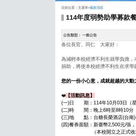
:::
目前位置：
主選單
>
最新消息
114年度弱勢助學募款
公告類型：
一般公告
各位長官、同仁 大家好：
為減輕本校經濟不利生就學負擔，
捐助，將使本校經濟不利生在求學
您的一份小心意，成就超越的大動
【活動訊息】
❤️
(一)日 期：114年10月03日（
(二)時 間：晚上6時至8時10分
(三)地 點：台糖長榮酒店(台南
(四)餐券面額：新臺幣2,500元/
（本校開立之正式收款收據