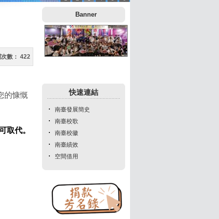
:::
Banner
閱次數：
422
快速連結
您的慷慨
南臺發展簡史
南臺校歌
無可取代。
南臺校徽
南臺績效
空間借用