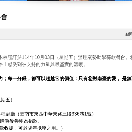
餐會
點
本校謹訂於114年10月03日（星期五）
辦理弱勢助學募款餐會。
路上感受到被支持的力量與最堅實的溫暖
。
力；每一分錢，都可以超越它的價
值；只有您對南臺的愛， 是
星期五）
)-桂冠廳（臺南市東區中華東路三段33
6巷1號）
張，購買餐券即為捐款。
，可於隔年抵稅之用。）