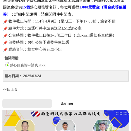
為表揚
熱心
於學校社團及宿舍事務
服務
之應屆畢業生，南臺科大校友會全
國總會提供
15個
熱心
服務
獎
名額，每位可獲得
1,000元獎金（
現金或等值禮
券）
；詳細申請說明，請參閱附件申請表。
收件截止時間：114年4月9日（星期三）下午17:
00前，逾者不候
繳件方式：請逕行將申請表送至L512辦公室
公告時間：收件截止日後3~5個工作日（以E-
mail通知審查結果）
頒獎時間：另行公告予獲獎學生知悉
聯絡資訊：校友中心黃鈺惠小姐
相關附檔
熱心服務獎申請表.docx
發布日期：
2025/03/24
<<回上頁
Banner